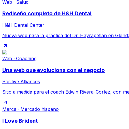
Web · Salud
Rediseño completo de H&H Dental
H&H Dental Center
Nueva web para la práctica del Dr. Hayrapetian en Glendale,
Web · Coaching
Una web que evoluciona con el negocio
Positive Alliances
Sitio a medida para el coach Edwin Rivera-Cortez, con m
Marca · Mercado hispano
I Love Brident