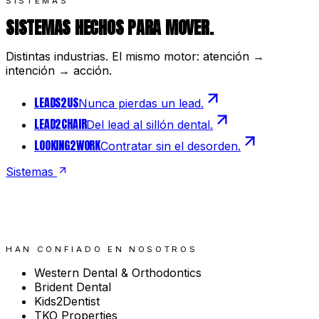
SISTEMAS
SISTEMAS HECHOS PARA MOVER.
Distintas industrias. El mismo motor: atención →
intención → acción.
LEADS
2
US
Nunca pierdas un lead.
LEAD
2
CHAIR
Del lead al sillón dental.
LOOKING
2
WORK
Contratar sin el desorden.
Sistemas
HAN CONFIADO EN NOSOTROS
Western Dental & Orthodontics
Brident Dental
Kids2Dentist
TKO Properties